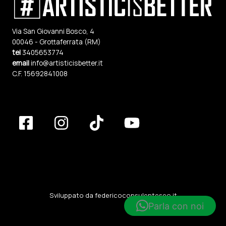
Via San Giovanni Bosco, 4
00046 - Grottaferrata (RM)
tel
3405653774
email
info@artisticisbetter.it
C.F. 15692841008
Sviluppato da
federicoconsulenteseo.it
Parla con noi