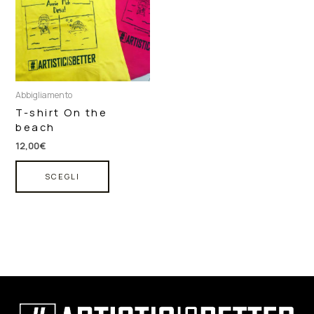
varianti.
Le
opzioni
possono
essere
scelte
Abbigliamento
nella
T-shirt On the
pagina
beach
del
prodotto
12,00
€
SCEGLI