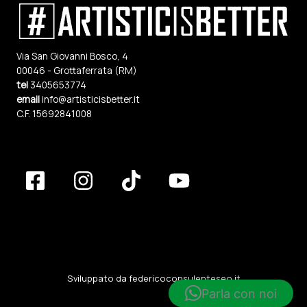
Via San Giovanni Bosco, 4
00046 - Grottaferrata (RM)
tel
3405653774
email
info@artisticisbetter.it
C.F. 15692841008
Sviluppato da
federicoconsulenteseo.it
Parla con noi