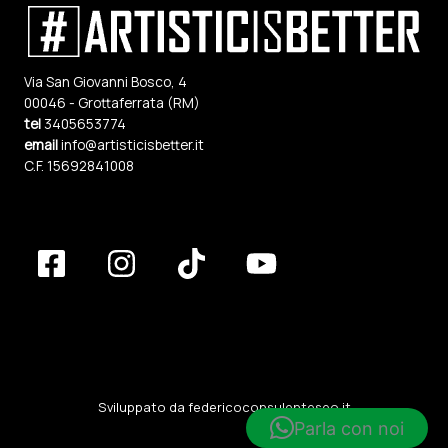
Via San Giovanni Bosco, 4
00046 - Grottaferrata (RM)
tel
3405653774
email
info@artisticisbetter.it
C.F. 15692841008
Sviluppato da
federicoconsulenteseo.it
Parla con noi