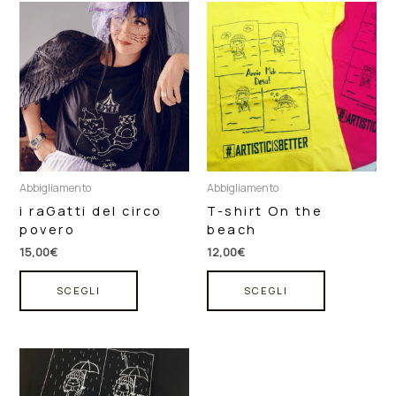
Questo
Questo
prodotto
prodotto
ha
ha
più
più
varianti.
varianti.
Le
Le
opzioni
opzioni
possono
possono
essere
essere
scelte
scelte
Abbigliamento
Abbigliamento
nella
nella
i raGatti del circo
T-shirt On the
pagina
pagina
povero
beach
del
del
prodotto
prodotto
15,00
€
12,00
€
SCEGLI
SCEGLI
Questo
prodotto
ha