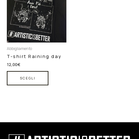
più
varianti.
Le
opzioni
possono
essere
scelte
Abbigliamento
nella
T-shirt Raining day
pagina
del
12,00
€
prodotto
SCEGLI