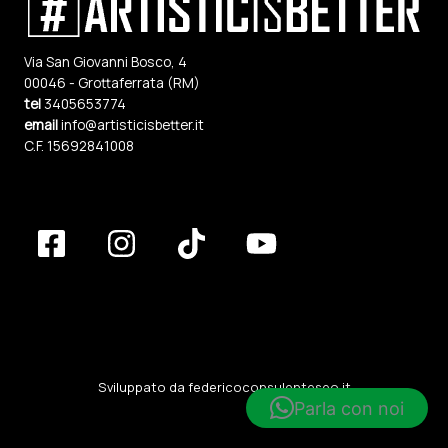
Via San Giovanni Bosco, 4
00046 - Grottaferrata (RM)
tel
3405653774
email
info@artisticisbetter.it
C.F. 15692841008
Sviluppato da
federicoconsulenteseo.it
Parla con noi